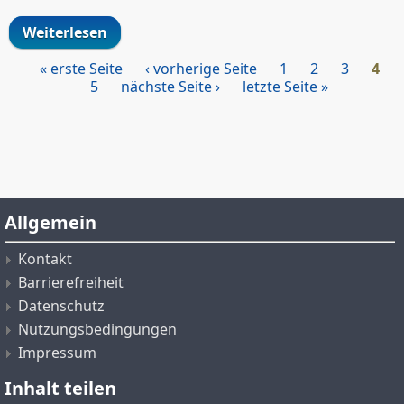
Weiterlesen
über Telekom HotSpot Outdoor
« erste Seite
‹ vorherige Seite
1
2
3
4
Seiten
5
nächste Seite ›
letzte Seite »
Allgemein
Kontakt
Barrierefreiheit
Datenschutz
Nutzungsbedingungen
Impressum
Inhalt teilen