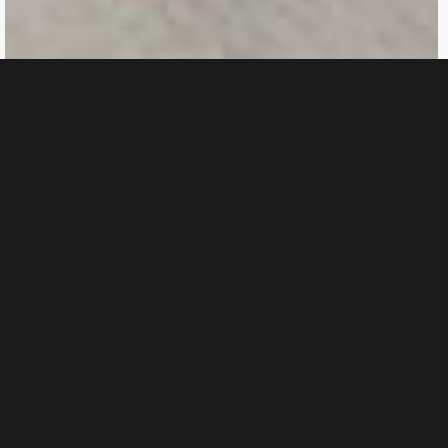
4 Nächstes Bild
VIEW GALLERY
Anmeldung nach telefonischer Terminabsprache oder
online
.
Druckversion