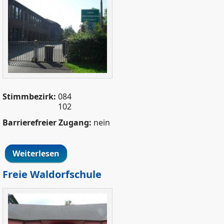
Stimmbezirk:
084
102
Barrierefreier Zugang:
nein
Weiterlesen
über GGS an der Filchnerstraße
Freie Waldorfschule
FreieWaldorfschule.jpg