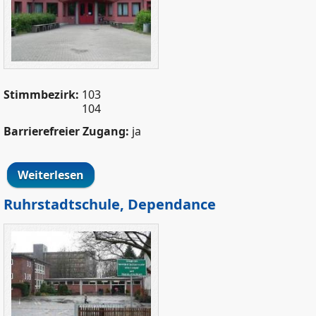
Stimmbezirk:
103
104
Barrierefreier Zugang:
ja
Weiterlesen
über Freie Waldorfschule
Ruhrstadtschule, Dependance
WilhelmBuschSchuleDependance.jpg