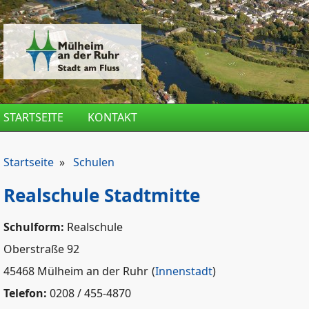
Direkt zum Inhalt
STARTSEITE
KONTAKT
Startseite
»
Schulen
Realschule Stadtmitte
Schulform:
Realschule
Oberstraße 92
45468 Mülheim an der Ruhr
(
Innenstadt
)
Telefon:
0208 / 455-4870