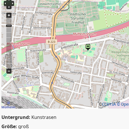
©
CCBYSA
© Open
Untergrund:
Kunstrasen
Größe:
groß