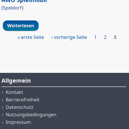
(
Speldorf
)
Weiterlesen
über AWO Spielmobil
« erste Seite
‹ vorherige Seite
1
2
3
Seiten
Allgemein
Kontakt
Barrierefreiheit
Datenschutz
Nutzungsbedingungen
Impressum