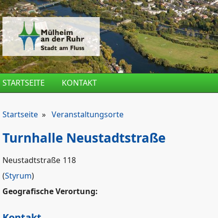
Direkt zum Inhalt
STARTSEITE
KONTAKT
Startseite
»
Veranstaltungsorte
Turnhalle Neustadtstraße
Neustadtstraße
118
(
Styrum
)
Geografische Verortung:
Kontakt