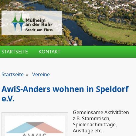
Direkt zum Inhalt
STARTSEITE
KONTAKT
Startseite
»
Vereine
AwiS-Anders wohnen in Speldorf
e.V.
Gemeinsame Aktivitäten
z.B. Stammtisch,
Spielenachmittage,
Ausflüge etc..