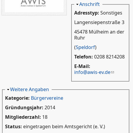
Ausblenden
Anschrift
Adresstyp:
Sonstiges
Langensiepenstraße
3
45478 Mülheim an der
Ruhr
(
Speldorf
)
Telefon:
0208 8214208
E-Mail:
info@awis-ev.de
Ausblenden
Weitere Angaben
Kategorie:
Bürgervereine
Gründungsjahr:
2014
Mitgliederzahl:
18
Status:
eingetragen beim Amtsgericht (e. V.)