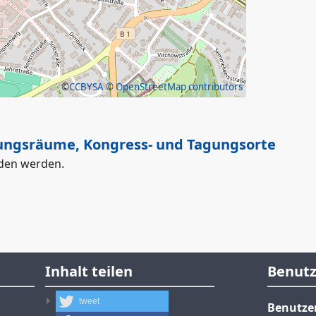
©
CCBYSA
© OpenStreetMap contributors
ungsräume, Kongress- und Tagungsorte
nden werden.
Inhalt teilen
Benut
tweet
Benutz