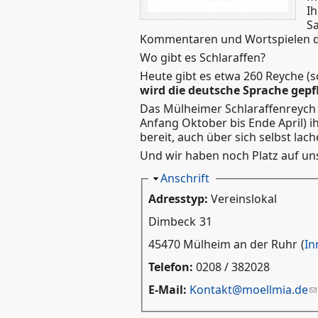
Ih
Sa
Kommentaren und Wortspielen d
Wo gibt es Schlaraffen?
Heute gibt es etwa 260 Reyche (s
wird die deutsche Sprache gepf
Das Mülheimer Schlaraffenreych 
Anfang Oktober bis Ende April) i
bereit, auch über sich selbst lac
Und wir haben noch Platz auf un
Ausblenden
Anschrift
Adresstyp:
Vereinslokal
Dimbeck
31
45470 Mülheim an der Ruhr
(
In
Telefon:
0208 / 382028
E-Mail:
Kontakt@moellmia.de