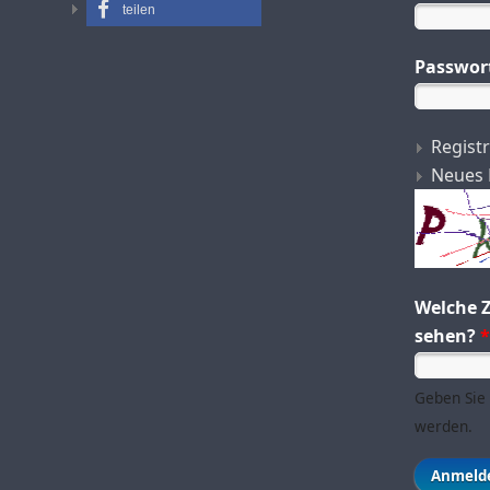
teilen
Passwor
Regist
Neues 
Welche Z
sehen?
*
Geben Sie 
werden.