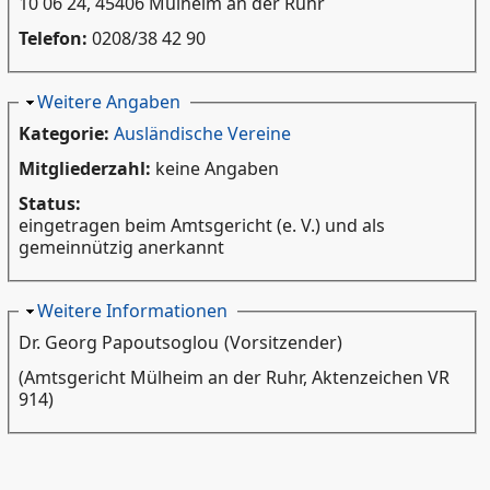
10 06 24, 45406 Mülheim an der Ruhr
Telefon:
0208/38 42 90
Ausblenden
Weitere Angaben
Kategorie:
Ausländische Vereine
Mitgliederzahl:
keine Angaben
Status:
eingetragen beim Amtsgericht (e. V.) und als
gemeinnützig anerkannt
Ausblenden
Weitere Informationen
Dr. Georg Papoutsoglou
(Vorsitzender)
(Amtsgericht Mülheim an der Ruhr, Aktenzeichen VR
914)