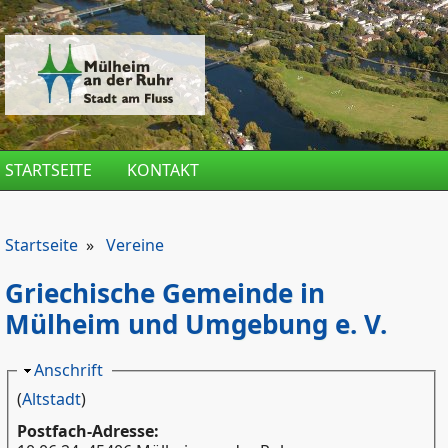
Direkt zum Inhalt
STARTSEITE
KONTAKT
Startseite
»
Vereine
Griechische Gemeinde in
Mülheim und Umgebung e. V.
Ausblenden
Anschrift
(
Altstadt
)
Postfach-Adresse: