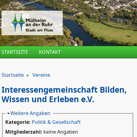
Direkt zum Inhalt
STARTSEITE
KONTAKT
Startseite
»
Vereine
Interessengemeinschaft Bilden,
Wissen und Erleben e.V.
Ausblenden
Weitere Angaben
Kategorie:
Politik & Gesellschaft
Mitgliederzahl:
keine Angaben