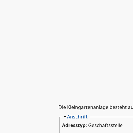
Die Kleingartenanlage besteht a
Ausblenden
Anschrift
Adresstyp:
Geschäftsstelle