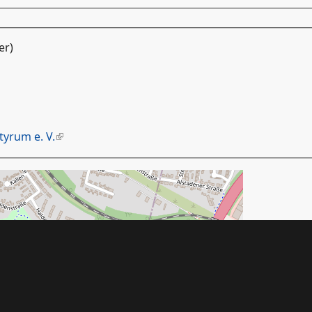
er)
tyrum e. V.