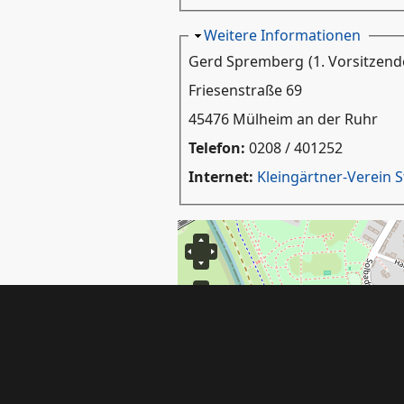
Ausblenden
Weitere Informationen
Gerd Spremberg
(1. Vorsitzend
Friesenstraße 69
45476 Mülheim an der Ruhr
Telefon:
0208 / 401252
Internet:
Kleingärtner-Verein S