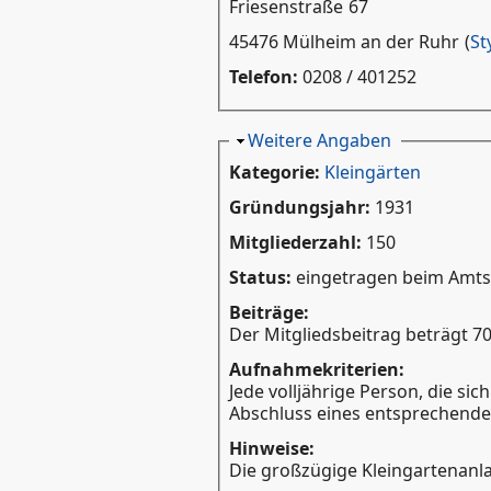
Friesenstraße
67
45476 Mülheim an der Ruhr
(
St
Telefon:
0208 / 401252
Ausblenden
Weitere Angaben
Kategorie:
Kleingärten
Gründungsjahr:
1931
Mitgliederzahl:
150
Status:
eingetragen beim Amtsge
Beiträge:
Der Mitgliedsbeitrag beträgt 70
Aufnahmekriterien:
Jede volljährige Person, die si
Abschluss eines entsprechende
Hinweise:
Die großzügige Kleingartenanla