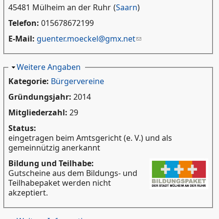
45481 Mülheim an der Ruhr
(
Saarn
)
Telefon:
015678672199
E-Mail:
guenter.moeckel@gmx.net
Ausblenden
Weitere Angaben
Kategorie:
Bürgervereine
Gründungsjahr:
2014
Mitgliederzahl:
29
Status:
eingetragen beim Amtsgericht (e. V.) und als
gemeinnützig anerkannt
Bildung und Teilhabe:
Gutscheine aus dem Bildungs- und
Teilhabepaket werden nicht
akzeptiert.