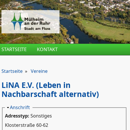
Direkt zum Inhalt
STARTSEITE
KONTAKT
Startseite
»
Vereine
LiNA E.V. (Leben in
Nachbarschaft alternativ)
Ausblenden
Anschrift
Adresstyp:
Sonstiges
Klosterstraße
60-62