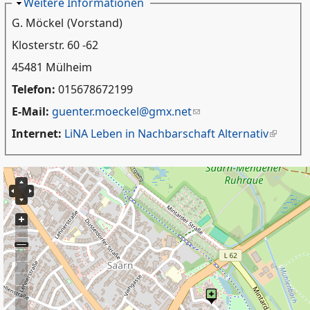
Ausblenden
Weitere Informationen
G. Möckel
(Vorstand)
Klosterstr. 60 -62
45481 Mülheim
Telefon:
015678672199
E-Mail:
guenter.moeckel@gmx.net
Internet:
LiNA Leben in Nachbarschaft Alternativ