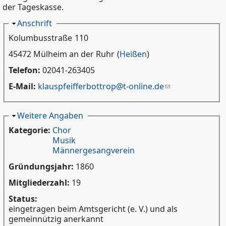
der Tageskasse.
Ausblenden
Anschrift
Kolumbusstraße
110
45472 Mülheim an der Ruhr
(
Heißen
)
Telefon:
02041-263405
E-Mail:
klauspfeifferbottrop@t-online.de
Ausblenden
Weitere Angaben
Kategorie:
Chor
Musik
Männergesangverein
Gründungsjahr:
1860
Mitgliederzahl:
19
Status:
eingetragen beim Amtsgericht (e. V.) und als
gemeinnützig anerkannt