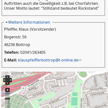
Auftritten auch die Geselligkeit z.B. bei Chorfahrten.
Unser Motto lautet: "Stillstand bedeutet Rückstand"
Ausblenden
Weitere Informationen
Pfeiffer, Klaus
(Vorsitzender)
Bogenstr. 56
46236 Bottrop
Telefon:
02041/263405
E-Mail:
klauspfeifferbottrop@t-online.de