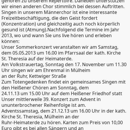
gehören zu unserem Repertoire. Daneben unterstützen
wir einen anderen Chor stimmlich bei dessen Auftritten.
Singen in unserem Männerchor ist eine interessante
Freizeitbeschäftigung, die den Geist fordert
(Konzentration) und gleichzeitig auch noch körperlich
gesund ist (Atmung).Nachfolgend die Termine im Jahr
2013, wo und wann Sie uns live hören und erleben
können:
Unser Sommerkonzert veranstalten wir am Samstag,
dem 05.05.2013 um 16.00 im Pfarrsaal der kath. Kirche
St. Theresia auf der Heimaterde.
Am Volkstrauertag, Sonntag den 17. November um 11.30
Uhr singen wir am Ehrenmal in Mülheim
an der Ruhr, Kettwiger Straße
Zum Totengedenken findet ein gemeinsames Singen mit
den Heißener Chören am Sonntag, dem
24.11.13 um 15.00 Uhr auf dem Heißener Friedhof statt
Unser mittlerweile 39. Konzert zum Advent in
ununterbrochener Reihenfolge ist am.
Adventssamstag, dem 21.12.13 um 16.00 Uhr in der kath.
Kirche St. Theresia, Mülheim an der
Ruhr-Heimaterde zu hören. Karten zum Preis von 10,00
Euro gibt es bei allen Sängern und an