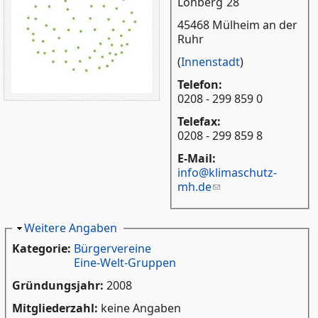
Löhberg
28
45468 Mülheim an der
Ruhr
(
Innenstadt
)
Telefon:
0208 - 299 859 0
Telefax:
0208 - 299 859 8
E-Mail:
info@klimaschutz-
mh.de
Ausblenden
Weitere Angaben
Kategorie:
Bürgervereine
Eine-Welt-Gruppen
Gründungsjahr:
2008
Mitgliederzahl:
keine Angaben