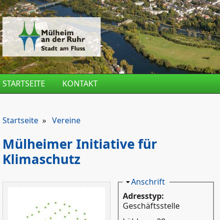
Direkt zum Inhalt
STARTSEITE
KONTAKT
Startseite
»
Vereine
Mülheimer Initiative für
Klimaschutz
Ausblenden
Anschrift
Adresstyp:
Geschäftsstelle