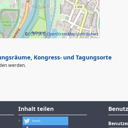
©
CCBYSA
© OpenStreetMap contributors
ungsräume, Kongress- und Tagungsorte
nden werden.
Inhalt teilen
Benut
tweet
Benutz