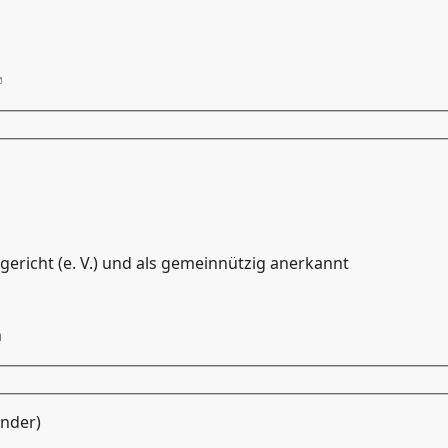
ericht (e. V.) und als gemeinnützig anerkannt
n
ender)