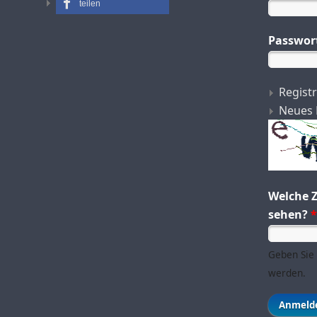
teilen
Passwor
Regist
Neues 
Welche Z
sehen?
*
Geben Sie 
werden.