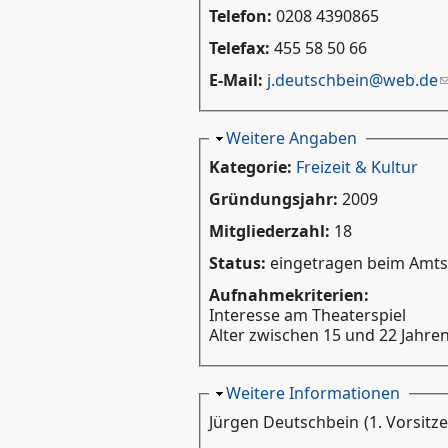
Telefon:
0208 4390865
Telefax:
455 58 50 66
E-Mail:
j.deutschbein@web.de
Ausblenden
Weitere Angaben
Kategorie:
Freizeit & Kultur
Gründungsjahr:
2009
Mitgliederzahl:
18
Status:
eingetragen beim Amtsg
Aufnahmekriterien:
Interesse am Theaterspiel
Alter zwischen 15 und 22 Jahre
Ausblenden
Weitere Informationen
Jürgen Deutschbein
(1. Vorsitz