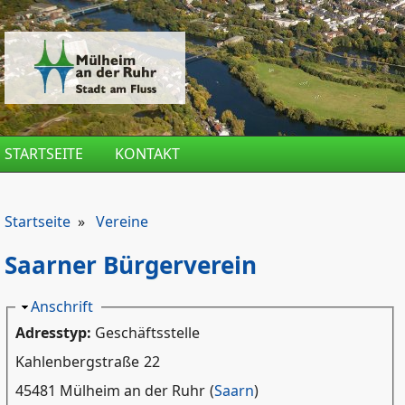
Direkt zum Inhalt
STARTSEITE
KONTAKT
Startseite
»
Vereine
Saarner Bürgerverein
Ausblenden
Anschrift
Adresstyp:
Geschäftsstelle
Kahlenbergstraße
22
45481 Mülheim an der Ruhr
(
Saarn
)