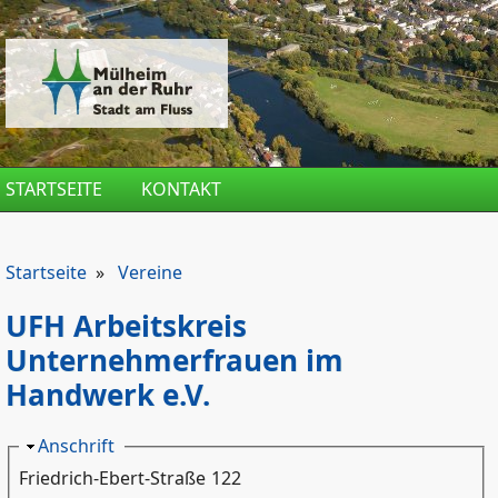
Direkt zum Inhalt
STARTSEITE
KONTAKT
Startseite
»
Vereine
UFH Arbeitskreis
Unternehmerfrauen im
Handwerk e.V.
Ausblenden
Anschrift
Friedrich-Ebert-Straße
122