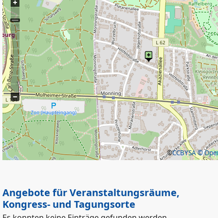
©
CCBYSA
© Open
Angebote für Veranstaltungsräume,
Kongress- und Tagungsorte
Es konnten keine Einträge gefunden werden.