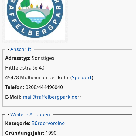
Ausblenden
Anschrift
Adresstyp:
Sonstiges
Hittfeldstraße
40
45478 Mülheim an der Ruhr
(
Speldorf
)
Telefon:
0208/444496040
E-Mail:
mail@raffelbergpark.de
Ausblenden
Weitere Angaben
Kategorie:
Bürgervereine
Gründungsjahr:
1990