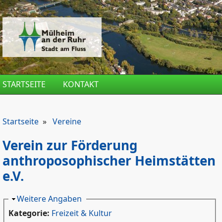
Direkt zum Inhalt
STARTSEITE
KONTAKT
Startseite
»
Vereine
Verein zur Förderung
anthroposophischer Heimstätten
e.V.
Ausblenden
Weitere Angaben
Kategorie:
Freizeit & Kultur