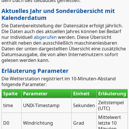
dem Dach des Gebäudes gemessen.
Aktuelles Jahr und Sonderübersicht mit
Kalenderdatum
Die Datenbereitstellung der Datensätze erfolgt jährlich.
Die Daten auch des aktuellen Jahres können bei Bedarf
nur individuell
abgerufen
werden. Diese Übersicht
enthält neben den ausschließlich maschinenlesbaren
Daten der unten dargestellten Übersicht eine zusätzliche
Datumsausgabe, die von allen Internetnutzern sofort
gelesen werden kann.
Erläuterung Parameter
Die Wetterstation registriert im 10-Minuten-Abstand
folgende Parameter:
Spalte
Parameter
Einheit
Erläuterung
Zeitstempel
time
UNIX-Timestamp
Sekunden
(UTC)
Mittelwert
D0
Windrichtung
Grad
letzte 10
Minuten