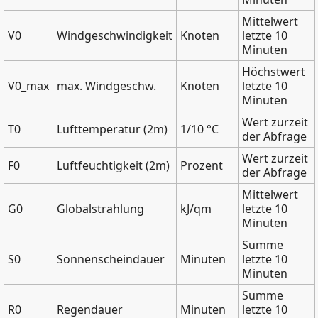
Mittelwert
V0
Windgeschwindigkeit
Knoten
letzte 10
Minuten
Höchstwert
V0_max
max. Windgeschw.
Knoten
letzte 10
Minuten
Wert zurzeit
T0
Lufttemperatur (2m)
1/10 °C
der Abfrage
Wert zurzeit
F0
Luftfeuchtigkeit (2m)
Prozent
der Abfrage
Mittelwert
G0
Globalstrahlung
kJ/qm
letzte 10
Minuten
Summe
S0
Sonnenscheindauer
Minuten
letzte 10
Minuten
Summe
R0
Regendauer
Minuten
letzte 10