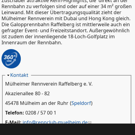
Zuschauer attraktive Renn-Highlights, die direkt an der
Rennbahn zu verfolgen sind oder auf einer 34 m² großen
Leinwand. Mit dieser Übertragungsqualität zieht der
Mülheimer Rennverein mit Dubai und Hong Kong gleich.
Die Galopprennbahn Raffelberg ist mittlerweile auch ein
gefragter Event- und Freizeitstandort. Außergewöhnlich
ist zudem der innenliegende 18-Loch-Golfplatz im
Innenraum der Rennbahn.
Ausblenden
Kontakt
Mülheimer Rennverein Raffelberg e. V.
Akazienallee
80 - 82
45478 Mülheim an der Ruhr
(
Speldorf
)
Telefon:
0208 / 57 00 1
E-Mail:
info@rennclub-muelheim.de
Internet:
https://www.rennclub-muelheim.de/