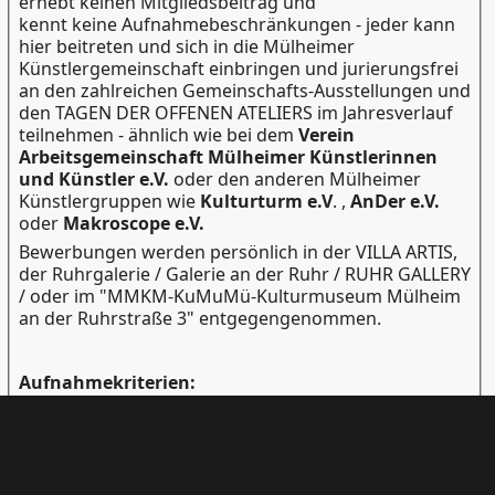
erhebt keinen Mitgliedsbeitrag und
kennt keine Aufnahmebeschränkungen - jeder kann
hier beitreten und sich in die Mülheimer
Künstlergemeinschaft einbringen und jurierungsfrei
an den zahlreichen Gemeinschafts-Ausstellungen und
den TAGEN DER OFFENEN ATELIERS im Jahresverlauf
teilnehmen - ähnlich wie bei dem
Verein
Arbeitsgemeinschaft Mülheimer Künstlerinnen
und Künstler e.V.
oder den anderen Mülheimer
Künstlergruppen wie
Kulturturm e.V
. ,
AnDer e.V.
oder
Makroscope e.V.
Bewerbungen werden persönlich in der VILLA ARTIS,
der Ruhrgalerie / Galerie an der Ruhr / RUHR GALLERY
/ oder im "MMKM-KuMuMü-Kulturmuseum Mülheim
an der Ruhrstraße 3" entgegengenommen.
Aufnahmekriterien:
- Keine Aufnahmebeschränkungen oder
Aufnahmeprozeduren - keine Ballotage, keine Bürgen
- Freie Ausstellungsgmeinschaft Mülheimer
Künstlerinnen und Künstler