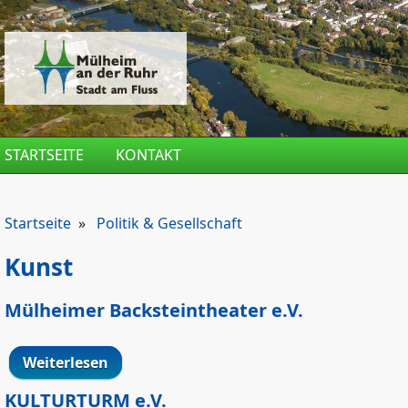
Direkt zum Inhalt
STARTSEITE
KONTAKT
Startseite
»
Politik & Gesellschaft
Kunst
Mülheimer Backsteintheater e.V.
Weiterlesen
über Mülheimer Backsteintheater e.V.
KULTURTURM e.V.