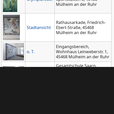
Mülheim an der Ruhr
Rathausarkade, Friedrich-
Stadtansicht
Ebert-Straße, 45468
Mülheim an der Ruhr
Eingangsbereich,
o. T.
Wohnhaus Leinweberstr. 1,
45468 Mülheim an der Ruhr
Gesamtschule Saarn,
Eingangsbereich, Ernst-
o. T.
Tommes-Str. 14, 45481
Mülheim an der Ruhr
Bezirkssportanlage -
Turnhalle Saarn, Mintarder
Sportler
Str. 45, 45481 Mülheim an
der Ruhr