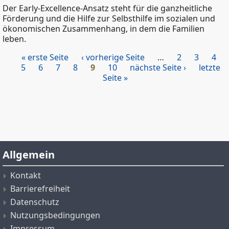
Der Early-Excellence-Ansatz steht für die ganzheitliche
Förderung und die Hilfe zur Selbsthilfe im sozialen und
ökonomischen Zusammenhang, in dem die Familien
leben.
« erste Seite
‹ vorherige Seite
…
2
3
4
Seiten
5
6
7
8
9
10
nächste Seite ›
letzte
Seite »
Allgemein
Kontakt
Barrierefreiheit
Datenschutz
Nutzungsbedingungen
Impressum