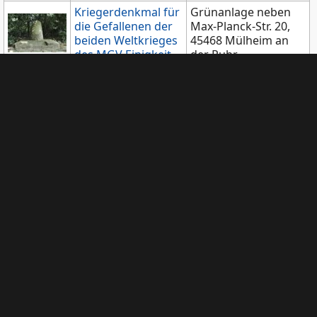
Kriegerdenkmal für
Grünanlage neben
die Gefallenen der
Max-Planck-Str. 20,
beiden Weltkrieges
45468 Mülheim an
des MGV Einigkeit
der Ruhr
Grünanlage Holter
Kriegerdenkmal
Höhe, Holter Höhe,
1914 - 1918 / 1939 -
45470 Mülheim an
1945
der Ruhr
Witthausbusch,
Gedenkstein für
45470 Mülheim an
Gerhard Tersteegen
der Ruhr
Amtsgericht, 1.
Gedenktafel für
Stock, Georgstr. 13,
Kriegsgefallene
45468 Mülheim an
1914 - 1918
der Ruhr