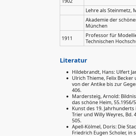
1902
Lehre als Steinmetz,
Akademie der schönen
München
Professor für Modelli
1911
Technischen Hochschu
Literatur
Hildebrandt, Hans: Ulfert Jan
Ulrich Thieme, Felix Becker 
von der Antike bis zur Gege
406.
Mardersteig, Arnold: Bildnis
das schöne Heim, 55.1956/57,
Kunst des 19. Jahrhunderts
Trier und Willy Weyres, Bd. 4
505.
Apell-Kölmel, Doris: Die St
Friedrich Eugen Scholer, in 