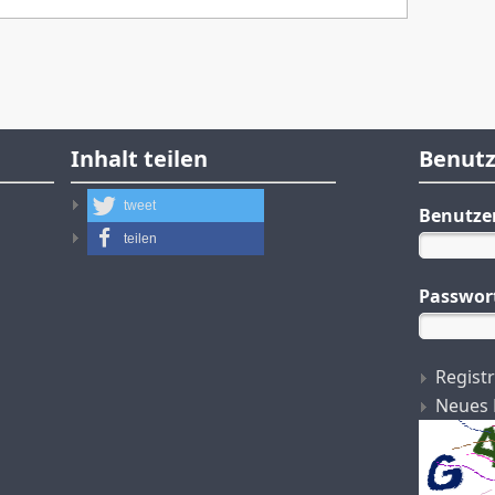
Inhalt teilen
Benut
tweet
Benutz
teilen
Passwor
Regist
Neues 