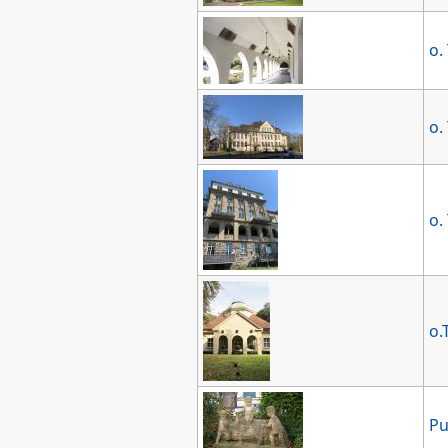
o. 
o. 
o. 
o.T
Pu