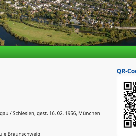
QR-Co
ogau / Schlesien, gest. 16. 02. 1956, München
ule Braunschweig