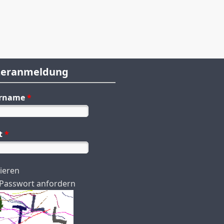
zeranmeldung
ername
*
t
*
rieren
Passwort anfordern