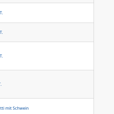
T.
T.
T.
.
tti mit Schwein